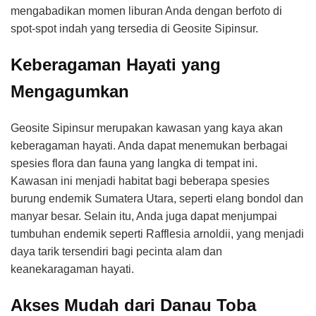
mengabadikan momen liburan Anda dengan berfoto di
spot-spot indah yang tersedia di Geosite Sipinsur.
Keberagaman Hayati yang
Mengagumkan
Geosite Sipinsur merupakan kawasan yang kaya akan
keberagaman hayati. Anda dapat menemukan berbagai
spesies flora dan fauna yang langka di tempat ini.
Kawasan ini menjadi habitat bagi beberapa spesies
burung endemik Sumatera Utara, seperti elang bondol dan
manyar besar. Selain itu, Anda juga dapat menjumpai
tumbuhan endemik seperti Rafflesia arnoldii, yang menjadi
daya tarik tersendiri bagi pecinta alam dan
keanekaragaman hayati.
Akses Mudah dari Danau Toba