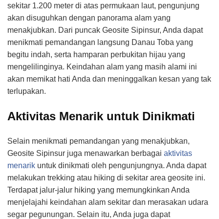
sekitar 1.200 meter di atas permukaan laut, pengunjung
akan disuguhkan dengan panorama alam yang
menakjubkan. Dari puncak Geosite Sipinsur, Anda dapat
menikmati pemandangan langsung Danau Toba yang
begitu indah, serta hamparan perbukitan hijau yang
mengelilinginya. Keindahan alam yang masih alami ini
akan memikat hati Anda dan meninggalkan kesan yang tak
terlupakan.
Aktivitas Menarik untuk Dinikmati
Selain menikmati pemandangan yang menakjubkan,
Geosite Sipinsur juga menawarkan berbagai
aktivitas
menarik
untuk dinikmati oleh pengunjungnya. Anda dapat
melakukan trekking atau hiking di sekitar area geosite ini.
Terdapat jalur-jalur hiking yang memungkinkan Anda
menjelajahi keindahan alam sekitar dan merasakan udara
segar pegunungan. Selain itu, Anda juga dapat