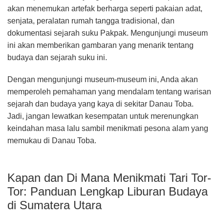
akan menemukan artefak berharga seperti pakaian adat,
senjata, peralatan rumah tangga tradisional, dan
dokumentasi sejarah suku Pakpak. Mengunjungi museum
ini akan memberikan gambaran yang menarik tentang
budaya dan sejarah suku ini.
Dengan mengunjungi museum-museum ini, Anda akan
memperoleh pemahaman yang mendalam tentang warisan
sejarah dan budaya yang kaya di sekitar Danau Toba.
Jadi, jangan lewatkan kesempatan untuk merenungkan
keindahan masa lalu sambil menikmati pesona alam yang
memukau di Danau Toba.
Kapan dan Di Mana Menikmati Tari Tor-
Tor: Panduan Lengkap Liburan Budaya
di Sumatera Utara