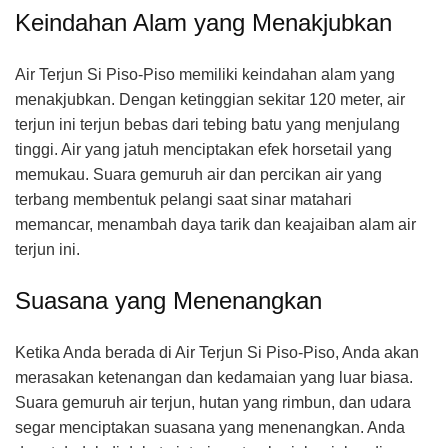
Keindahan Alam yang Menakjubkan
Air Terjun Si Piso-Piso memiliki keindahan alam yang
menakjubkan. Dengan ketinggian sekitar 120 meter, air
terjun ini terjun bebas dari tebing batu yang menjulang
tinggi. Air yang jatuh menciptakan efek horsetail yang
memukau. Suara gemuruh air dan percikan air yang
terbang membentuk pelangi saat sinar matahari
memancar, menambah daya tarik dan keajaiban alam air
terjun ini.
Suasana yang Menenangkan
Ketika Anda berada di Air Terjun Si Piso-Piso, Anda akan
merasakan ketenangan dan kedamaian yang luar biasa.
Suara gemuruh air terjun, hutan yang rimbun, dan udara
segar menciptakan suasana yang menenangkan. Anda