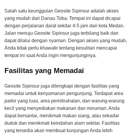
Salah satu keunggulan Geosite Sipinsur adalah akses
yang mudah dari Danau Toba. Tempat ini dapat dicapai
dengan perjalanan darat sekitar 4-5 jam dari kota Medan.
Jalan menuju Geosite Sipinsur juga terbilang baik dan
dapat dilalui dengan nyaman. Dengan akses yang mudah,
Anda tidak perlu khawatir tentang kesulitan mencapai
tempat ini saat Anda ingin mengunjunginya.
Fasilitas yang Memadai
Geosite Sipinsur juga dilengkapi dengan fasilitas yang
memadai untuk kenyamanan pengunjung. Terdapat area
parkir yang luas, area peristirahatan, dan warung-warung
kecil yang menyediakan makanan dan minuman. Anda
dapat bersantai, menikmati makan siang, atau sekadar
duduk dan menikmati keindahan alam sekitar. Fasilitas
yang tersedia akan membuat kunjungan Anda lebih