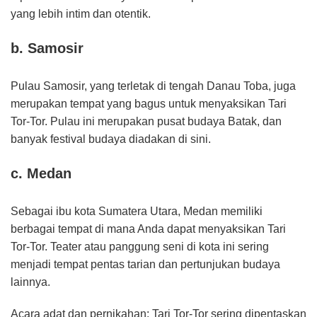
yang lebih intim dan otentik.
b. Samosir
Pulau Samosir, yang terletak di tengah Danau Toba, juga
merupakan tempat yang bagus untuk menyaksikan Tari
Tor-Tor. Pulau ini merupakan pusat budaya Batak, dan
banyak festival budaya diadakan di sini.
c. Medan
Sebagai ibu kota Sumatera Utara, Medan memiliki
berbagai tempat di mana Anda dapat menyaksikan Tari
Tor-Tor. Teater atau panggung seni di kota ini sering
menjadi tempat pentas tarian dan pertunjukan budaya
lainnya.
Acara adat dan pernikahan: Tari Tor-Tor sering dipentaskan