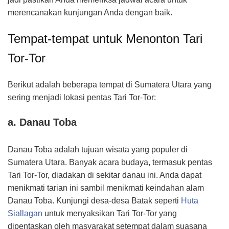
merencanakan kunjungan Anda dengan baik.
Tempat-tempat untuk Menonton Tari
Tor-Tor
Berikut adalah beberapa tempat di Sumatera Utara yang
sering menjadi lokasi pentas Tari Tor-Tor:
a. Danau Toba
Danau Toba adalah tujuan wisata yang populer di
Sumatera Utara. Banyak acara budaya, termasuk pentas
Tari Tor-Tor, diadakan di sekitar danau ini. Anda dapat
menikmati tarian ini sambil menikmati keindahan alam
Danau Toba. Kunjungi desa-desa Batak seperti
Huta
Siallagan
untuk menyaksikan Tari Tor-Tor yang
dipentaskan oleh masyarakat setempat dalam suasana