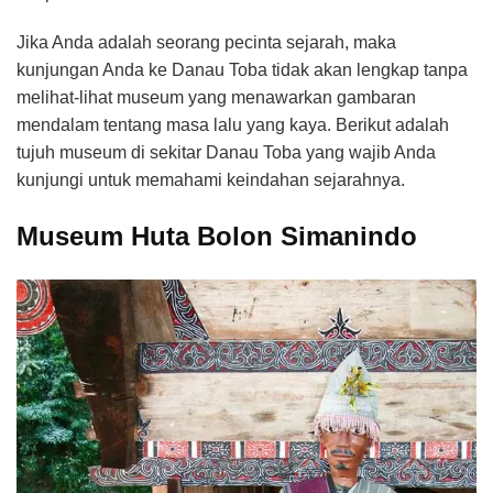
Jika Anda adalah seorang pecinta sejarah, maka
kunjungan Anda ke Danau Toba tidak akan lengkap tanpa
melihat-lihat museum yang menawarkan gambaran
mendalam tentang masa lalu yang kaya. Berikut adalah
tujuh museum di sekitar Danau Toba yang wajib Anda
kunjungi untuk memahami keindahan sejarahnya.
Museum Huta Bolon Simanindo