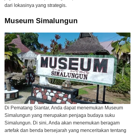
dari lokasinya yang strategis.
Museum Simalungun
Di Pematang Siantar, Anda dapat menemukan Museum
Simalungun yang merupakan penjaga budaya suku
Simalungun. Di sini, Anda akan menemukan beragam
artefak dan benda bersejarah yang menceritakan tentang