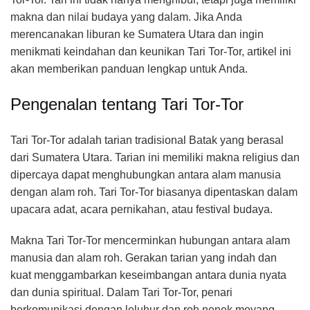
makna dan nilai budaya yang dalam. Jika Anda
merencanakan liburan ke Sumatera Utara dan ingin
menikmati keindahan dan keunikan Tari Tor-Tor, artikel ini
akan memberikan panduan lengkap untuk Anda.
Pengenalan tentang Tari Tor-Tor
Tari Tor-Tor adalah tarian tradisional Batak yang berasal
dari Sumatera Utara. Tarian ini memiliki makna religius dan
dipercaya dapat menghubungkan antara alam manusia
dengan alam roh. Tari Tor-Tor biasanya dipentaskan dalam
upacara adat, acara pernikahan, atau festival budaya.
Makna Tari Tor-Tor mencerminkan hubungan antara alam
manusia dan alam roh. Gerakan tarian yang indah dan
kuat menggambarkan keseimbangan antara dunia nyata
dan dunia spiritual. Dalam Tari Tor-Tor, penari
berkomunikasi dengan leluhur dan roh nenek moyang