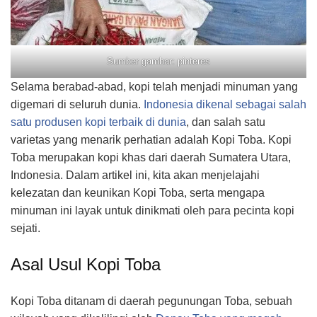
Sumber gambar: pinteres
Selama berabad-abad, kopi telah menjadi minuman yang
digemari di seluruh dunia.
Indonesia dikenal sebagai salah
satu produsen kopi terbaik di dunia
, dan salah satu
varietas yang menarik perhatian adalah Kopi Toba. Kopi
Toba merupakan kopi khas dari daerah Sumatera Utara,
Indonesia. Dalam artikel ini, kita akan menjelajahi
kelezatan dan keunikan Kopi Toba, serta mengapa
minuman ini layak untuk dinikmati oleh para pecinta kopi
sejati.
Asal Usul Kopi Toba
Kopi Toba ditanam di daerah pegunungan Toba, sebuah