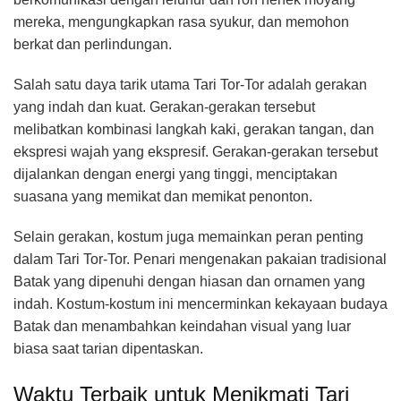
mereka, mengungkapkan rasa syukur, dan memohon
berkat dan perlindungan.
Salah satu daya tarik utama Tari Tor-Tor adalah gerakan
yang indah dan kuat. Gerakan-gerakan tersebut
melibatkan kombinasi langkah kaki, gerakan tangan, dan
ekspresi wajah yang ekspresif. Gerakan-gerakan tersebut
dijalankan dengan energi yang tinggi, menciptakan
suasana yang memikat dan memikat penonton.
Selain gerakan, kostum juga memainkan peran penting
dalam Tari Tor-Tor. Penari mengenakan pakaian tradisional
Batak yang dipenuhi dengan hiasan dan ornamen yang
indah. Kostum-kostum ini mencerminkan kekayaan budaya
Batak dan menambahkan keindahan visual yang luar
biasa saat tarian dipentaskan.
Waktu Terbaik untuk Menikmati Tari