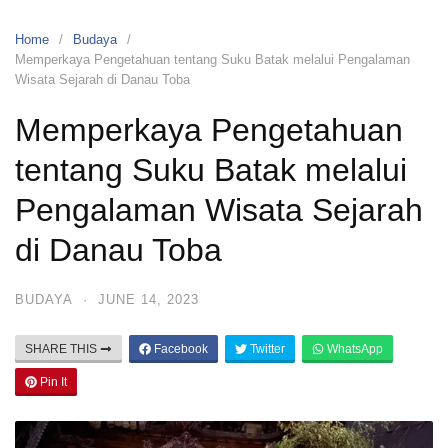
Home
Budaya
Memperkaya Pengetahuan tentang Suku Batak melalui Pengalaman
Wisata Sejarah di Danau Toba
Memperkaya Pengetahuan
tentang Suku Batak melalui
Pengalaman Wisata Sejarah
di Danau Toba
BUDAYA
·
JUNE 14, 2023
SHARE THIS
Facebook
Twitter
WhatsApp
Pin It