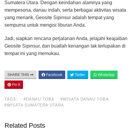
Sumatera Utara. Dengan keindahan alamnya yang
mempesona, danau indah, serta berbagai aktivitas wisata
yang menarik, Geosite Sipinsur adalah tempat yang
sempurna untuk mengisi liburan Anda.
Jadi, siapkan rencana perjalanan Anda, jelajahi keajaiban
Geosite Sipinsur, dan buatlah kenangan tak terlupakan di
tempat ini yang memukau.
SHARE THIS
Facebook
Twitter
WhatsApp
Pin It
TAGS:
#DANAU TOBA
#WISATA DANAU TOBA
#WISATA SUMATERA UTARA
Related Posts