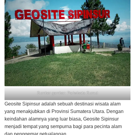
Sumber gambar: Pariwisata Sumut
Geosite Sipinsur adalah sebuah destinasi wisata alam
yang menakjubkan di Provinsi Sumatera Utara. Dengan
keindahan alamnya yang luar biasa, Geosite Sipinsur
menjadi tempat yang sempurna bagi para pecinta alam
dan penggemar petualangan.