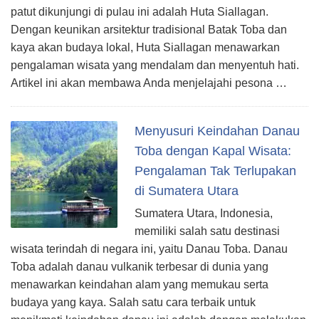
patut dikunjungi di pulau ini adalah Huta Siallagan.
Dengan keunikan arsitektur tradisional Batak Toba dan
kaya akan budaya lokal, Huta Siallagan menawarkan
pengalaman wisata yang mendalam dan menyentuh hati.
Artikel ini akan membawa Anda menjelajahi pesona …
Menyusuri Keindahan Danau
Toba dengan Kapal Wisata:
Pengalaman Tak Terlupakan
di Sumatera Utara
Sumatera Utara, Indonesia,
memiliki salah satu destinasi
wisata terindah di negara ini, yaitu Danau Toba. Danau
Toba adalah danau vulkanik terbesar di dunia yang
menawarkan keindahan alam yang memukau serta
budaya yang kaya. Salah satu cara terbaik untuk