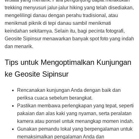
trekking menyusuri jalur-jalur hiking yang telah disediakan,
mengelilingi danau dengan perahu tradisional, atau
menikmati piknik di tepi danau sambil menikmati
keindahan sekitarnya. Selain itu, bagi pecinta fotografi,
Geosite Sipinsur menawarkan banyak spot foto yang indah
dan menarik.
Tips untuk Mengoptimalkan Kunjungan
ke Geosite Sipinsur
Rencanakan kunjungan Anda dengan baik dan
periksa cuaca sebelum berangkat.
Pastikan membawa perlengkapan yang tepat, seperti
pakaian dan alas kaki yang nyaman, serta peralatan
kamera atau ponsel untuk menangkap momen indah.
Gunakan pemandu lokal yang berpengalaman untuk
memaksimalkan pengalaman Anda dan